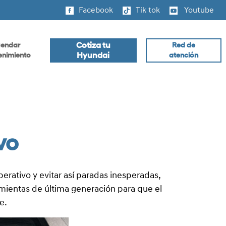
Facebook
Tik tok
Youtube
Cotiza tu
endar
Red de
Hyundai
nimiento
atención
vo
perativo y evitar así paradas inesperadas,
amientas de última generación para que el
e.