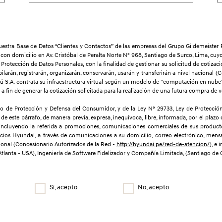
 nuestra Base de Datos “Clientes y Contactos” de las empresas del Grupo Gildemeist
 con domicilio en Av. Cristóbal de Peralta Norte N° 968, Santiago de Surco, Lima, cu
rotección de Datos Personales, con la finalidad de gestionar su solicitud de cotizació
ilarán, registrarán, organizarán, conservarán, usarán y transferirán a nivel nacional 
rú S.A. contrata su infraestructura virtual según un modelo de “computación en nube”
a fin de generar la cotización solicitada para la realización de una futura compra de ve
 de Protección y Defensa del Consumidor, y de la Ley N° 29733, Ley de Protección
de este párrafo, de manera previa, expresa, inequívoca, libre, informada, por el plazo 
 incluyendo la referida a promociones, comunicaciones comerciales de sus productos,
cios Hyundai, a través de comunicaciones a su domicilio, correo electrónico, mensa
cional (Concesionario Autorizados de la Red -
http://hyundai.pe/red-de-atencion/
), e
nta - USA), Ingeniería de Software Fidelizador y Compañía Limitada, (Santiago de Chil
Si, acepto
No, acepto