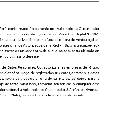
er Perú, conformado únicamente por Automotores Gildemeister
yo encargado es nuestro Ejecutivo de Marketing Digital & CRM,
n para la realización de una futura compra de vehículo, si así
(Concesionarios Autorizados de la Red -
http://hyundai.pe/red-
 a través de un servidor web, el cual se encuentra ubicado en
hículo, si así lo desease.
 de Datos Personales, Ud. autoriza a las empresas del Grupo
de diez años luego de registrados sus datos, a tratar sus datos
 servicios y cualquier otra de su interés; así como para la
je de texto, whatsapp, llamadas telefónicas o cualquier otro
 internacional a Automotores Gildemeister S.A. (Chile), Hyundai
e - Chile), para los fines indicados en este párrafo.