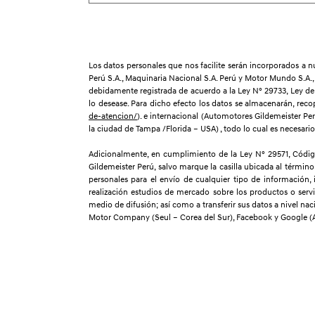
Los datos personales que nos facilite serán incorporados a
Perú S.A., Maquinaria Nacional S.A. Perú y Motor Mundo S.A.,
debidamente registrada de acuerdo a la Ley N° 29733, Ley de P
lo desease. Para dicho efecto los datos se almacenarán, recop
de-atencion/
). e internacional (Automotores Gildemeister Pe
la ciudad de Tampa /Florida – USA) , todo lo cual es necesario 
Adicionalmente, en cumplimiento de la Ley N° 29571, Código
Gildemeister Perú, salvo marque la casilla ubicada al término 
personales para el envío de cualquier tipo de información,
realización estudios de mercado sobre los productos o servi
medio de difusión; así como a transferir sus datos a nivel na
Motor Company (Seul – Corea del Sur), Facebook y Google (Atla