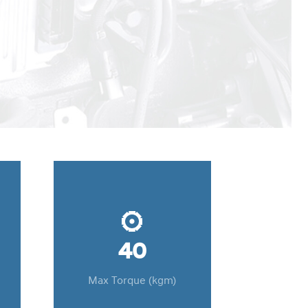
40
Max Torque (kgm)