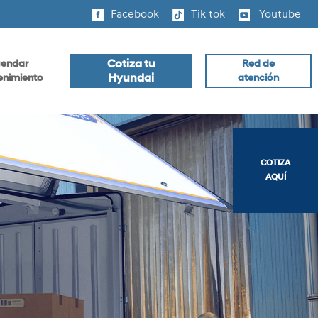
Facebook
Tik tok
Youtube
Cotiza tu
endar
Red de
Hyundai
nimiento
atención
COTIZA
AQUÍ