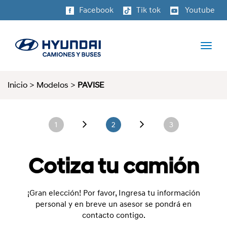
Facebook
Tik tok
Youtube
Inicio
>
Modelos
>
PAVISE
1
2
3
Cotiza tu camión
¡Gran elección! Por favor, Ingresa tu información
personal y en breve un asesor se pondrá en
contacto contigo.